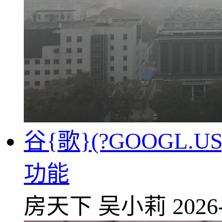
谷{歌}(?GOOGL
功能
房天下
吴小莉
2026