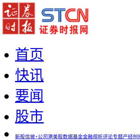
首页
快讯
要闻
股市
新股
信披+
公司
港美股
数据
基金
金融
视听
评论
专题
产经
创