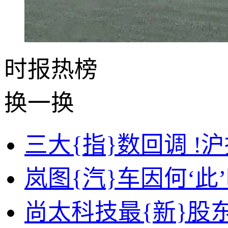
时报
热榜
换一换
三大{指}数回调 !沪
岚图{汽}车因何‘此
尚太科技最{新}股东