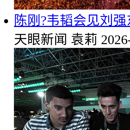
陈刚?韦韬会见刘强
天眼新闻
袁莉
2026