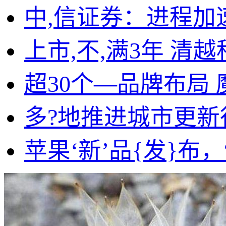
中,信证券：进程
上市,不,满3年 
超30个—品牌布局
多?地推进城市更新
苹果‘新’品{发}布